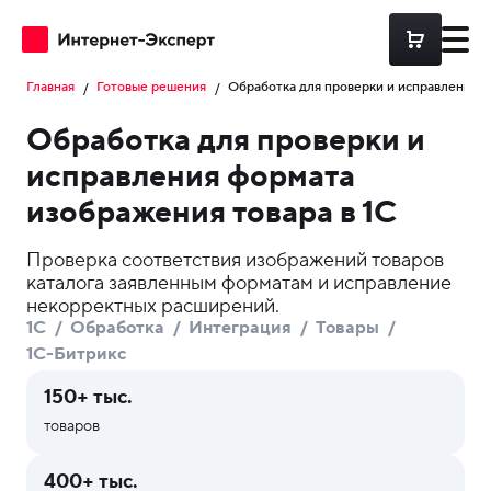
Главная
Готовые решения
Обработка для проверки и исправления ф
Обработка для проверки и
исправления формата
Разработка
Frontend
изображения товара в 1С
разрабо
Аудиты
Backend
Проверка соответствия изображений товаров
разрабо
каталога заявленным форматам и исправление
некорректных расширений.
Поддержка
Интерне
1С
Обработка
Интеграция
Товары
Магазин
1С-Битрикс
на 1С
Битрикс
DevOps
150+ тыс.
товаров
Разрабо
высокон
PostgreSQL
портало
400+ тыс.