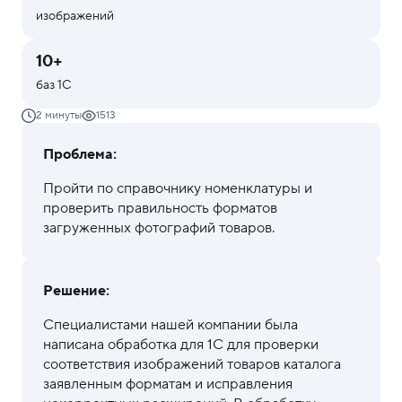
изображений
Сложны
Ai-технологии
доработ
Битрикс
10+
Интеграция
баз 1С
Перенос
уведомл
2 минуты
1513
из Teleg
Аналитика
в MAX
Проблема:
Пройти по справочнику номенклатуры и
проверить правильность форматов
загруженных фотографий товаров.
Решение:
Специалистами нашей компании была
написана обработка для 1С для проверки
соответствия изображений товаров каталога
заявленным форматам и исправления