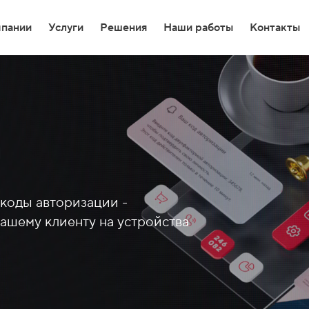
мпании
Услуги
Решения
Наши работы
Контакты
-разработка
и
-разработка
т-Магазин на 1С Битрикс
 коды авторизации -
тка высоконагруженных порталов
ашему клиенту на устройства
 доработки Битрикс24
 уведомлений из Telegram в MAX