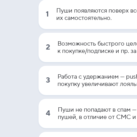
Пуши появляются поверх все
1
их самостоятельно.
Возможность быстрого целе
2
к покупке/подписке и пр. з
Работа с удержанием — pu
3
покупку увеличивают лояль
Пуши не попадают в спам —
4
пушей, в отличие от СМС и 