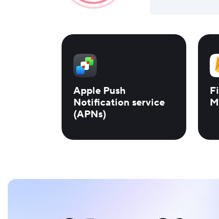
Apple Push
F
Notification service
M
(APNs)