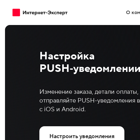
О ко
Настройка
Разработка
Frontend
PUSH‑уведомлени
Backend
Аудиты
Интерне
Изменение заказа, детали оплаты,
Поддержка
Разрабо
отправляйте PUSH-уведомления в
с iOS и Android.
Сложные
DevOps
Перенос
PostgreSQL
Настроить уведомления