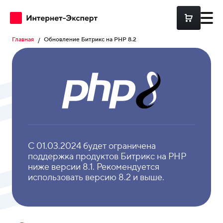
Главная
Обновление Битрикс на PHP 8.2
Разработка
Frontend
разрабо
Аудиты
Backend
разрабо
Поддержка
С 01.03.2024 будет ограничена
Интерне
Магазин
поддержка продуктов Битрикс на PHP
на 1С
ниже версии 8.1. Рекомендуется
Битрикс
DevOps
использовать версию 8.2 и выше.
Разрабо
высокон
PostgreSQL
портало