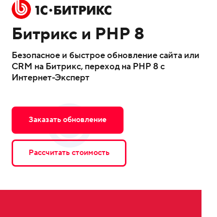
Сложны
Ai-технологии
доработ
Битрикс и PHP 8
Битрикс
Интеграция
Перенос
Безопасное и быстрое обновление сайта или
уведомл
CRM на Битрикс, переход на PHP 8 с
из Teleg
Аналитика
Интернет-Эксперт
в MAX
Заказать обновление
Рассчитать стоимость