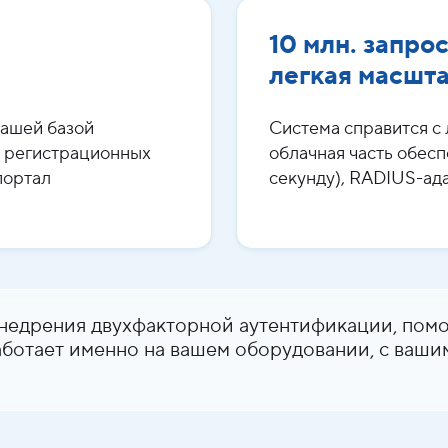
10 млн. запрос
легкая масшт
вашей базой
Система справится с 
а регистрационных
облачная часть обесп
портал
секунду), RADIUS-ада
едрения двухфакторной аутентификации, помо
работает именно на вашем оборудовании, с ваш