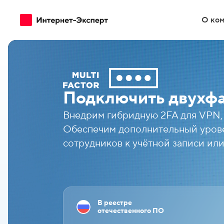
О ко
Разработка
Frontend
Подключить двухф
Backend
Внедрим гибридную 2FA для VPN, L
Аудиты
Обеспечим дополнительный урове
Интерне
сотрудников к учётной записи или
Поддержка
Разрабо
Сложные
DevOps
Перенос
В реестре
PostgreSQL
отечественного ПО