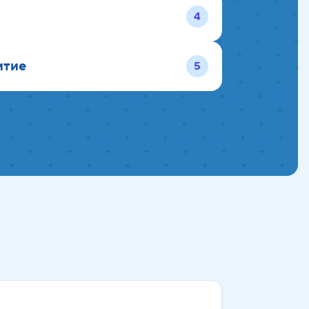
4
итие
5