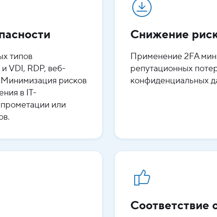
пасности
Снижение рис
ых типов
Применение 2FA мин
 VDI, RDP, веб-
репутационных потер
. Минимизация рисков
конфиденциальных д
ния в IT-
мпрометации или
ов.
Соответствие 