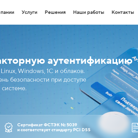
мпании
Услуги
Решения
Наши работы
Контакты
-разработка
акторную аутентификацию
-разработка
inux, Windows, 1С и облаков.
нь безопасности при доступе
т-Магазин на 1С Битрикс
 системе.
тка высоконагруженных порталов
 доработки Битрикс24
 уведомлений из Telegram в MAX
Сертификат ФСТЭК № 5039
и соответствует стандарту PCI DSS