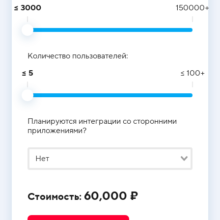
≤ 3000
150000+
Сложны
Ai-технологии
доработ
Битрикс
Интеграция
Перенос
Количество пользователей:
уведомл
из Teleg
≤ 5
≤ 100+
Аналитика
в MAX
Планируются интеграции со сторонними
приложениями?
Нет
60,000 ₽
Стоимость: