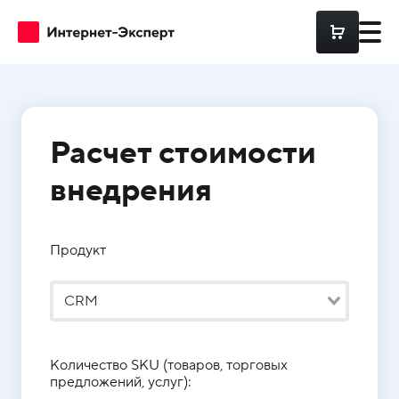
Расчет стоимости
Разработка
Frontend
разрабо
внедрения
Аудиты
Backend
разрабо
Продукт
Поддержка
Интерне
Магазин
на 1С
CRM
Битрикс
DevOps
Разрабо
Количество SKU (товаров, торговых
высокон
PostgreSQL
предложений, услуг):
портало