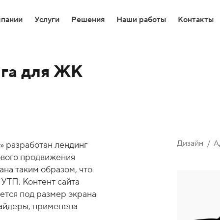
мпании
Услуги
Решения
Наши работы
Контакты
нга для ЖК
-разработка
-разработка
т-Магазин на 1С Битрикс
Дизайн
А
» разработан лендинг
тка высоконагруженных порталов
ового продвижения
ана таким образом, что
 доработки Битрикс24
 УТП. Контент сайта
ется под размер экрана
 уведомлений из Telegram в MAX
лайдеры, применена