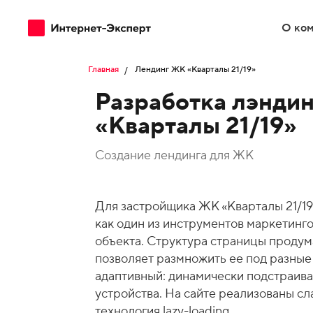
О ко
Главная
Лендинг ЖК «Кварталы 21/19»
Разработка лэнди
«Кварталы 21/19»
Разработка
Frontend
Создание лендинга для ЖК
Backend
Аудиты
Интерне
Для застройщика ЖК «Кварталы 21/19
Поддержка
Разрабо
как один из инструментов маркетинг
объекта. Структура страницы продум
Сложные
DevOps
позволяет размножить ее под разные
адаптивный: динамически подстраива
Перенос
устройства. На сайте реализованы с
PostgreSQL
технология lazy-loading.