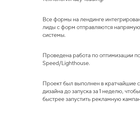
Ai-технологии
Все формы на лендинге интегрирован
лиды с форм отправляются напрямую
Интеграция
системы.
Аналитика
Проведена работа по оптимизации по
Speed/Lighthouse.
Проект был выполнен в кратчайшие с
дизайна до запуска за 1 неделю, чтоб
быстрее запустить рекламную кампа